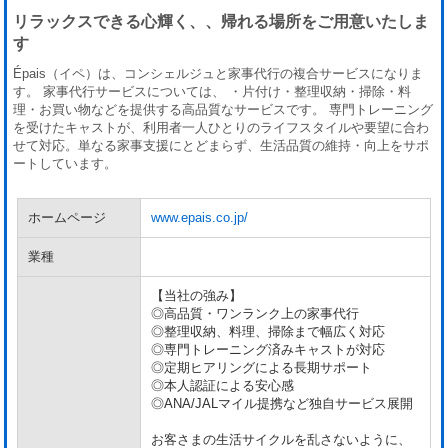
リラックスできる心輝く、、帰れる場所をご用意いたしま
す
Épais（イペ）は、コンシェルジュと家事代行の複合サービスになりま
す。 家事代行サービスについては、 ・片付け・整理収納・掃除・料
理・お買い物などを提供する高品質なサービスです。 専門トレーニング
を受けたキャストが、利用者一人ひとりのライフスタイルや要望に合わ
せて対応。単なる家事支援にとどまらず、生活品質の維持・向上をサポ
ートしています。
ホームページ
www.epais.co.jp/
業種
【当社の強み】
◎高品質・ワンランク上の家事代行
◎整理収納、料理、掃除まで幅広く対応
◎専門トレーニング済みキャストが対応
◎定期ヒアリングによる長期サポート
◎本人認証による安心感
◎ANA/JALマイル提携など独自サービス展開
お客さまの生活サイクルを乱さないように、