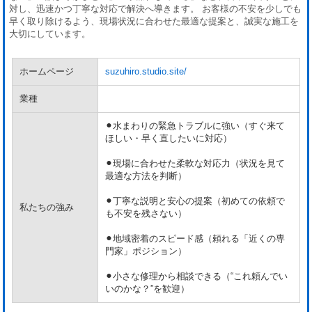
対し、迅速かつ丁寧な対応で解決へ導きます。 お客様の不安を少しでも
早く取り除けるよう、現場状況に合わせた最適な提案と、誠実な施工を
大切にしています。
ホームページ
suzuhiro.studio.site/
業種
⚫︎水まわりの緊急トラブルに強い（すぐ来て
ほしい・早く直したいに対応）
⚫︎現場に合わせた柔軟な対応力（状況を見て
最適な方法を判断）
⚫︎丁寧な説明と安心の提案（初めての依頼で
私たちの強み
も不安を残さない）
⚫︎地域密着のスピード感（頼れる「近くの専
門家」ポジション）
⚫︎小さな修理から相談できる（“これ頼んでい
いのかな？”を歓迎）