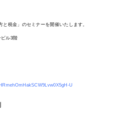
立て方と税金」のセミナーを開催いたします。
一ビル3階
9ZyHRmehOmHakSCW9Lvw0X5gH-U
例