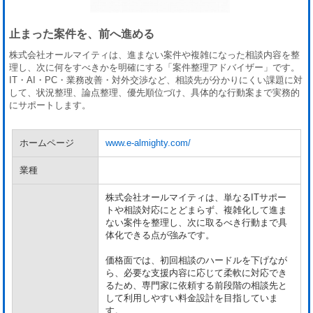
止まった案件を、前へ進める
株式会社オールマイティは、進まない案件や複雑になった相談内容を整
理し、次に何をすべきかを明確にする「案件整理アドバイザー」です。
IT・AI・PC・業務改善・対外交渉など、相談先が分かりにくい課題に対
して、状況整理、論点整理、優先順位づけ、具体的な行動案まで実務的
にサポートします。
ホームページ
www.e-almighty.com/
業種
株式会社オールマイティは、単なるITサポー
トや相談対応にとどまらず、複雑化して進ま
ない案件を整理し、次に取るべき行動まで具
体化できる点が強みです。
価格面では、初回相談のハードルを下げなが
ら、必要な支援内容に応じて柔軟に対応でき
るため、専門家に依頼する前段階の相談先と
して利用しやすい料金設計を目指していま
す。