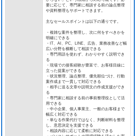
要に応じて、専門家に相談する前の論点整理
や資料整理もサポートできます。
主なセールスポイントは以下の通りです。
・複雑な案件を整理し、次に何をすべきかを
明確にできる
・IT、AI、PC、LINE、広告、業務改善など幅
広い分野を横断して相談できる
・専門用語を使わず、わかりやすく説明でき
る
・現場での接客経験が豊富で、お客様目線に
立った提案ができる
・状況整理、論点整理、優先順位づけ、行動
案作成まで一貫して対応できる
・相手に送る文章や説明文の作成支援ができ
る
・専門家に相談する前の事前整理役として活
用できる
・中小企業、個人事業主、一般のお客様まで
幅広く対応できる
・単なる作業代行ではなく、判断材料を整理
し、意思決定を支援できる
・相談内容に応じて柔軟に対応できる