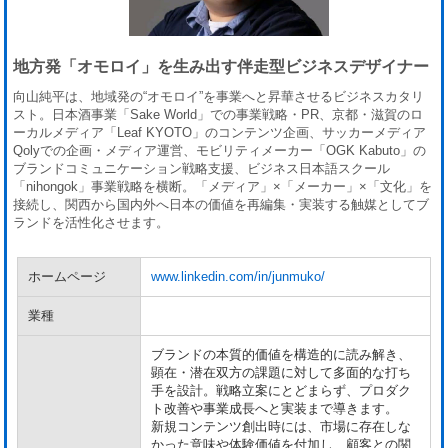
地方発「オモロイ」を生み出す伴走型ビジネスデザイナー
向山純平は、地域発の“オモロイ”を事業へと昇華させるビジネスカタリ
スト。日本酒事業「Sake World」での事業戦略・PR、京都・滋賀のロ
ーカルメディア「Leaf KYOTO」のコンテンツ企画、サッカーメディア
Qolyでの企画・メディア運営、モビリティメーカー「OGK Kabuto」の
ブランドコミュニケーション戦略支援、ビジネス日本語スクール
「nihongok」事業戦略を横断。「メディア」×「メーカー」×「文化」を
接続し、関西から国内外へ日本の価値を再編集・実装する触媒としてブ
ランドを活性化させます。
ホームページ
www.linkedin.com/in/junmuko/
業種
ブランドの本質的価値を構造的に読み解き、
顕在・潜在双方の課題に対して多面的な打ち
手を設計。戦略立案にとどまらず、プロダク
ト改善や事業成長へと実装まで導きます。
新規コンテンツ創出時には、市場に存在しな
かった意味や体験価値を付加し、顧客との関