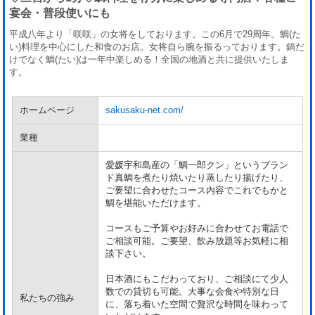
宴会・普段使いにも
平成八年より「咲咲」の女将をしております。この6月で29周年。鯛(た
い)料理を中心にした和食のお店。女将自ら腕を振るっております。鍋だ
けでなく鯛(たい)は一年中楽しめる！全国の地酒と共に提供いたしま
す。
ホームページ
sakusaku-net.com/
業種
愛媛宇和島産の「鯛一郎クン」というブラン
ド真鯛を煮たり焼いたり蒸したり揚げたり、
ご要望に合わせたコース内容でこれでもかと
鯛を堪能いただけます。
コースもご予算やお好みに合わせてお電話で
ご相談可能。ご要望、飲み放題等お気軽に相
談下さい。
日本酒にもこだわっており、ご相談にて少人
数での貸切も可能。大事な会食や特別な日
私たちの強み
に、落ち着いた空間で贅沢な時間を味わって