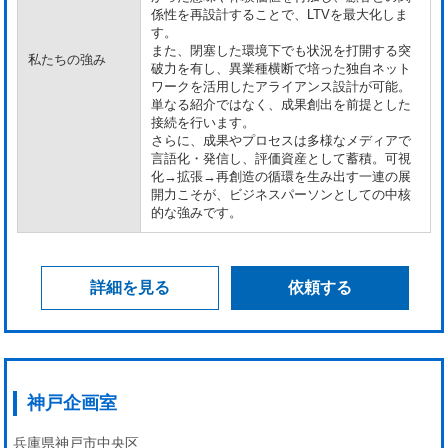
係性を再設計することで、LTVを最大化しま
す。
また、閉塞した環境下でも状況を打開する突
私たちの強み
破力を有し、異業種横断で培った独自ネット
ワークを活用したアライアンス設計が可能。
単なる紹介ではなく、成果創出を前提とした
接続を行います。
さらに、成果やプロセスは多様なメディアで
言語化・発信し、評価資産として蓄積。可視
化→拡張→再創造の循環を生み出す一連の展
開力こそが、ビジネスパーソンとしての中核
的な強みです。
詳細を見る
依頼する
神戸企画室
兵庫県神戸市中央区