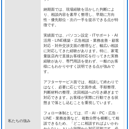
納期面では、現場経験を活かした判断によ
り、相談内容を素早く整理し、早期に方向
性・優先順位・次の一手を提示できる点が特
徴です。
実績面では、パソコン設定・ITサポート・AI
活用・LINE構築・広告相談・業務改善・顧客
対応・対外交渉文面の整理など、幅広い相談
に対応してきた経験があります。特に、家電
量販店内で直接お客様対応を行ってきた実務
経験があり、専門用語を使わず、一般のお客
様にもわかりやすく説明できる点が強みで
す。
アフターサービス面では、相談して終わりで
はなく、必要に応じて文面作成、手順整理、
判断材料の整理、次回相談への引き継ぎまで
対応できます。お客様が実際に行動できる状
態まで落とし込むことを重視しています。
フォロー体制としては、IT・AI・PC・広告・
LINE・業務改善など、複数分野を横断して相
私たちの強み
談できるため、「どこに相談すればよいかわ
からない」という段階から対応可能です。必