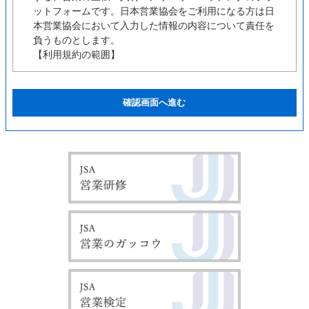
ットフォームです。日本営業協会をご利用になる方は日
本営業協会において入力した情報の内容について責任を
負うものとします。
【利用規約の範囲】
ユーザーの皆様は日本営業協会の利用に関して適用され
る、以下の利用規約を承認するものとします。
【利用規約の変更】
本利用規約は如何なる理由でも通知なしに変更する場合
があります。
【サービスの変更・停止】
当社は、当サイトの全てまたは一部のサービスをいつで
も、変更または停止することができるものとします。サ
ービス変更・停止の際、当社はできうる限りの方法で、
利用者に対してその旨を事前に告知するものとします。
但し、天災などやむを得ぬ場合は事前に告知することな
く、サービスを変更・停止できるものとします。 サー
ビスの変更または停止に伴い、利用者に不利益や損害が
発生した場合、当社は一切の責任を負わないものとしま
す。
【責任の制約】
いかなる状況においても当社は、第三者を介したものも