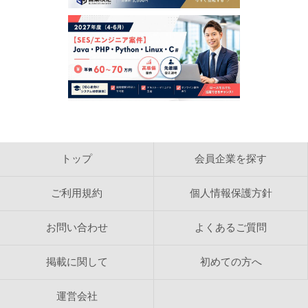
犯罪的行為に結びつく行為
公序良俗に反する行為
反社会的活動に関する行為
法令、公序良俗に反する行為、またはそのおそれのある
行為
日本営業協会で得た情報を利用しての営利を目的とした
情報提供等の行為
日本営業協会の運営の妨げとなる一切の行為
【検索結果の内容】
日本営業協会は、ホームページ内に掲載された求人情報
を自動的に検索し、結果を作成しております。 日本営
トップ
会員企業を探す
業協会は、検索結果として表示される内容に関して、カ
テゴリ分類目的以外の内容確認をおこなっておりませ
ん。 検索結果として表示される情報の正確さ、信頼
ご利用規約
個人情報保護方針
性、完全性、合法性、道徳性、著作権の許諾などについ
て日本営業協会は一切の責任を負いません。
お問い合わせ
よくあるご質問
【著作権】
日本営業協会のレイアウト、デザインおよび構造に関す
掲載に関して
初めての方へ
る著作権は株式会社ビジネスコネクションに帰属しま
す。 日本営業協会のホームページや検索結果ページを
WEBサイトで反映し、検索結果をリフォーマットして
運営会社
表示することは禁じられています。