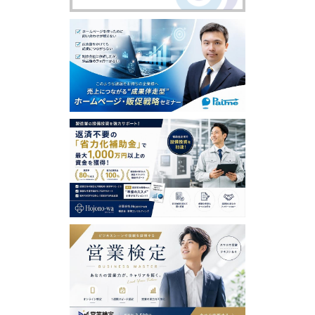
含め、本ソフトウェアまたはサービスの利用者による使
用または誤用に対する責任を一切負いません。この責任
の制約は、当社が、そのような損害の可能性について通
告されていた場合であっても、それが保証、契約、故意
または無意識による不法行為、その他に基づいているか
どうかによらず、直接、間接、付随、結果的、特殊、懲
戒的および懲罰的損害賠償を回避するために適用されま
す。この責任の制約は、損害が、第三者を介したものも
含め、本ソフトウェアまたはサービスの使用または誤用
および依存の結果であるか、本ソフトウェアまたはサー
ビスを使用できないためか、本ソフトウェアまたはサー
ビスの中断、一時停止、終了のいずれかの結果かにかか
わらず、適用されます。この責任の制約は、権利侵害の
防止方法による本質的目的の不履行にかかわらず法律で
許容された最大の範囲で適用されます。
【禁止事項】
利用者は、日本営業協会において以下の行為をすること
はできません。
虚偽の情報を登録し、提供する行為
第三者の著作権、商標権、プライバシー権、肖像権等す
べての法的権利を侵害する行為