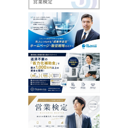
いかなる状況においても当社は、第三者を介したものも
含め、本ソフトウェアまたはサービスの利用者による使
用または誤用に対する責任を一切負いません。この責任
の制約は、当社が、そのような損害の可能性について通
告されていた場合であっても、それが保証、契約、故意
または無意識による不法行為、その他に基づいているか
どうかによらず、直接、間接、付随、結果的、特殊、懲
戒的および懲罰的損害賠償を回避するために適用されま
す。この責任の制約は、損害が、第三者を介したものも
含め、本ソフトウェアまたはサービスの使用または誤用
および依存の結果であるか、本ソフトウェアまたはサー
ビスを使用できないためか、本ソフトウェアまたはサー
ビスの中断、一時停止、終了のいずれかの結果かにかか
わらず、適用されます。この責任の制約は、権利侵害の
防止方法による本質的目的の不履行にかかわらず法律で
許容された最大の範囲で適用されます。
【禁止事項】
利用者は、日本営業協会において以下の行為をすること
はできません。
虚偽の情報を登録し、提供する行為
第三者の著作権、商標権、プライバシー権、肖像権等す
べての法的権利を侵害する行為