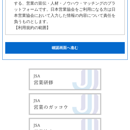
する、営業の宣伝・人材・ノウハウ・マッチングのプラ
ットフォームです。日本営業協会をご利用になる方は日
本営業協会において入力した情報の内容について責任を
負うものとします。
【利用規約の範囲】
ユーザーの皆様は日本営業協会の利用に関して適用され
る、以下の利用規約を承認するものとします。
【利用規約の変更】
本利用規約は如何なる理由でも通知なしに変更する場合
があります。
【サービスの変更・停止】
当社は、当サイトの全てまたは一部のサービスをいつで
も、変更または停止することができるものとします。サ
ービス変更・停止の際、当社はできうる限りの方法で、
利用者に対してその旨を事前に告知するものとします。
但し、天災などやむを得ぬ場合は事前に告知することな
く、サービスを変更・停止できるものとします。 サー
ビスの変更または停止に伴い、利用者に不利益や損害が
発生した場合、当社は一切の責任を負わないものとしま
す。
【責任の制約】