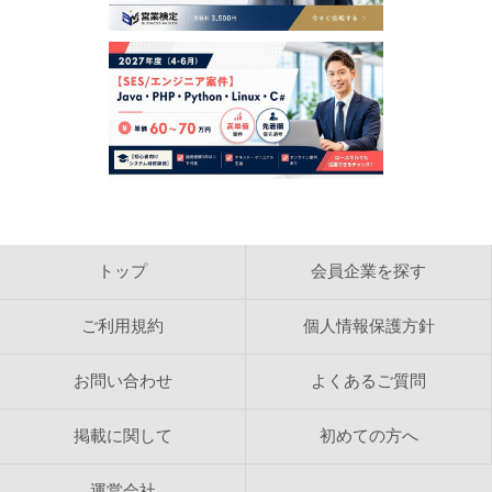
犯罪的行為に結びつく行為
公序良俗に反する行為
反社会的活動に関する行為
法令、公序良俗に反する行為、またはそのおそれのある
行為
日本営業協会で得た情報を利用しての営利を目的とした
情報提供等の行為
日本営業協会の運営の妨げとなる一切の行為
【検索結果の内容】
日本営業協会は、ホームページ内に掲載された求人情報
を自動的に検索し、結果を作成しております。 日本営
トップ
会員企業を探す
業協会は、検索結果として表示される内容に関して、カ
テゴリ分類目的以外の内容確認をおこなっておりませ
ん。 検索結果として表示される情報の正確さ、信頼
ご利用規約
個人情報保護方針
性、完全性、合法性、道徳性、著作権の許諾などについ
て日本営業協会は一切の責任を負いません。
お問い合わせ
よくあるご質問
【著作権】
日本営業協会のレイアウト、デザインおよび構造に関す
掲載に関して
初めての方へ
る著作権は株式会社ビジネスコネクションに帰属しま
す。 日本営業協会のホームページや検索結果ページを
WEBサイトで反映し、検索結果をリフォーマットして
運営会社