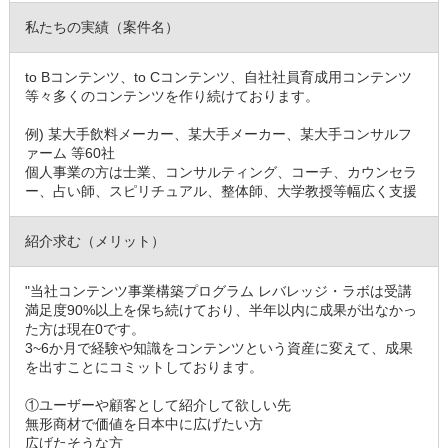
私たちの実績（案件名）
to Bコンテンツ、to Cコンテンツ、自社社員育成用コンテンツ
等々多くのコンテンツを作り続けております。
例) 某大手飲料メーカー、某大手メーカー、某大手コンサルフ
ァーム 等60社
個人事業の方は士業、コンサルティング、コーチ、カウンセラ
ー、占い師、スピリチュアル、整体師、大学教授等幅広く支援
紹介求む（メリット）
"当社コンテンツ事業構築プログラム レバレッジ・ラボは受講
満足度90%以上を保ち続けており、半年以内に成果が出なかっ
た方は現在0です。
3~6か月で経験や知識をコンテンツという資産に変えて、成果
を出すことにコミットしております。
①ユーザーや顧客として紹介して欲しい先
無形商材で価値を日本中に広げたい方
広げたそうな方