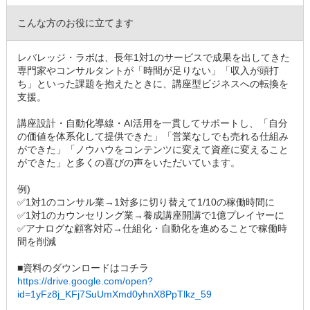
こんな方のお役に立てます
レバレッジ・ラボは、長年1対1のサービスで成果を出してきた
専門家やコンサルタントが「時間が足りない」「収入が頭打
ち」といった課題を抱えたときに、講座型ビジネスへの転換を
支援。
講座設計・自動化導線・AI活用を一貫してサポートし、「自分
の価値を体系化して提供できた」「営業なしでも売れる仕組み
ができた」「ノウハウをコンテンツに変えて資産に変えること
ができた」と多くの喜びの声をいただいています。
例)
✅1対1のコンサル業→1対多に切り替えて1/10の稼働時間に
✅1対1のカウンセリング業→養成講座開講で1億プレイヤーに
✅アナログな顧客対応→仕組化・自動化を進めることで稼働時
間を削減
■資料のダウンロードはコチラ
https://drive.google.com/open?
id=1yFz8j_KFj7SuUmXmd0yhnX8PpTlkz_59