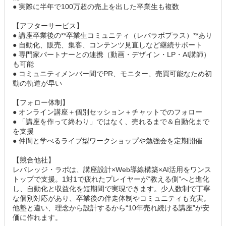
● 実際に半年で100万超の売上を出した卒業生も複数
【アフターサービス】
● 講座卒業後の**卒業生コミュニティ（レバラボプラス）**あり
● 自動化、販売、集客、コンテンツ見直しなど継続サポート
● 専門家パートナーとの連携（動画・デザイン・LP・AI講師）
も可能
● コミュニティメンバー間でPR、モニター、売買可能なため初
動の軌道が早い
【フォロー体制】
● オンライン講座＋個別セッション＋チャットでのフォロー
● 「講座を作って終わり」ではなく、売れるまで＆自動化まで
を支援
● 仲間と学べるライブ型ワークショップや勉強会を定期開催
【競合他社】
レバレッジ・ラボは、講座設計×Web導線構築×AI活用をワンス
トップで支援。1対1で疲れたプレイヤーが“教える側”へと進化
し、自動化と収益化を短期間で実現できます。少人数制で丁寧
な個別対応があり、卒業後の伴走体制やコミュニティも充実。
他塾と違い、理念から設計するから“10年売れ続ける講座”が安
価に作れます。