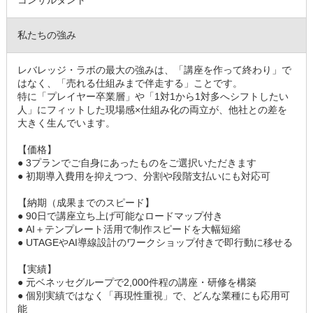
コンサルタント
私たちの強み
レバレッジ・ラボの最大の強みは、「講座を作って終わり」で
はなく、「売れる仕組みまで伴走する」ことです。
特に「プレイヤー卒業層」や「1対1から1対多へシフトしたい
人」にフィットした現場感×仕組み化の両立が、他社との差を
大きく生んでいます。
【価格】
● 3プランでご自身にあったものをご選択いただきます
● 初期導入費用を抑えつつ、分割や段階支払いにも対応可
【納期（成果までのスピード】
● 90日で講座立ち上げ可能なロードマップ付き
● AI＋テンプレート活用で制作スピードを大幅短縮
● UTAGEやAI導線設計のワークショップ付きで即行動に移せる
【実績】
● 元ベネッセグループで2,000件程の講座・研修を構築
● 個別実績ではなく「再現性重視」で、どんな業種にも応用可
能