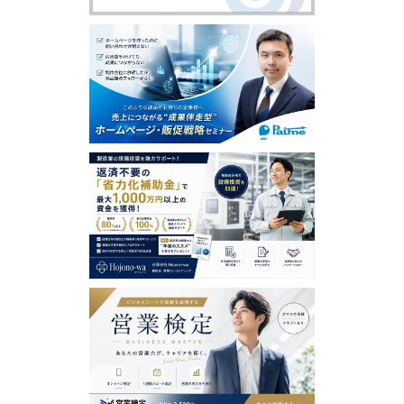
含め、本ソフトウェアまたはサービスの利用者による使
用または誤用に対する責任を一切負いません。この責任
の制約は、当社が、そのような損害の可能性について通
告されていた場合であっても、それが保証、契約、故意
または無意識による不法行為、その他に基づいているか
どうかによらず、直接、間接、付随、結果的、特殊、懲
戒的および懲罰的損害賠償を回避するために適用されま
す。この責任の制約は、損害が、第三者を介したものも
含め、本ソフトウェアまたはサービスの使用または誤用
および依存の結果であるか、本ソフトウェアまたはサー
ビスを使用できないためか、本ソフトウェアまたはサー
ビスの中断、一時停止、終了のいずれかの結果かにかか
わらず、適用されます。この責任の制約は、権利侵害の
防止方法による本質的目的の不履行にかかわらず法律で
許容された最大の範囲で適用されます。
【禁止事項】
利用者は、日本営業協会において以下の行為をすること
はできません。
虚偽の情報を登録し、提供する行為
第三者の著作権、商標権、プライバシー権、肖像権等す
べての法的権利を侵害する行為