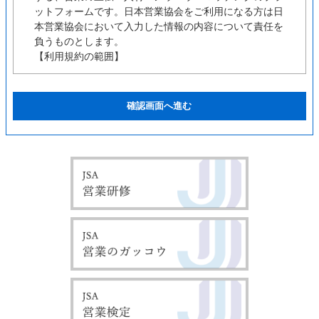
ットフォームです。日本営業協会をご利用になる方は日
本営業協会において入力した情報の内容について責任を
負うものとします。
【利用規約の範囲】
ユーザーの皆様は日本営業協会の利用に関して適用され
る、以下の利用規約を承認するものとします。
【利用規約の変更】
本利用規約は如何なる理由でも通知なしに変更する場合
があります。
【サービスの変更・停止】
当社は、当サイトの全てまたは一部のサービスをいつで
も、変更または停止することができるものとします。サ
ービス変更・停止の際、当社はできうる限りの方法で、
利用者に対してその旨を事前に告知するものとします。
但し、天災などやむを得ぬ場合は事前に告知することな
く、サービスを変更・停止できるものとします。 サー
ビスの変更または停止に伴い、利用者に不利益や損害が
発生した場合、当社は一切の責任を負わないものとしま
す。
【責任の制約】
いかなる状況においても当社は、第三者を介したものも