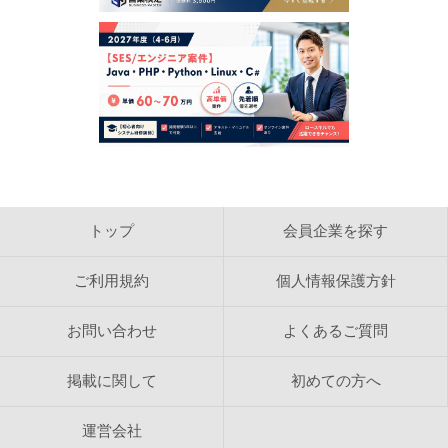
犯罪的行為に結びつく行為
公序良俗に反する行為
反社会的活動に関する行為
法令、公序良俗に反する行為、またはそのおそれのある
行為
日本営業協会で得た情報を利用しての営利を目的とした
情報提供等の行為
日本営業協会の運営の妨げとなる一切の行為
【検索結果の内容】
日本営業協会は、ホームページ内に掲載された求人情報
を自動的に検索し、結果を作成しております。 日本営
トップ
会員企業を探す
業協会は、検索結果として表示される内容に関して、カ
テゴリ分類目的以外の内容確認をおこなっておりませ
ん。 検索結果として表示される情報の正確さ、信頼
ご利用規約
個人情報保護方針
性、完全性、合法性、道徳性、著作権の許諾などについ
て日本営業協会は一切の責任を負いません。
お問い合わせ
よくあるご質問
【著作権】
日本営業協会のレイアウト、デザインおよび構造に関す
掲載に関して
初めての方へ
る著作権は株式会社ビジネスコネクションに帰属しま
す。 日本営業協会のホームページや検索結果ページを
WEBサイトで反映し、検索結果をリフォーマットして
運営会社
表示することは禁じられています。