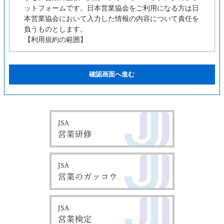
ットフォームです。日本営業協会をご利用になる方は日
本営業協会において入力した情報の内容について責任を
負うものとします。
【利用規約の範囲】
ユーザーの皆様は日本営業協会の利用に関して適用され
る、以下の利用規約を承認するものとします。
【利用規約の変更】
本利用規約は如何なる理由でも通知なしに変更する場合
があります。
【サービスの変更・停止】
当社は、当サイトの全てまたは一部のサービスをいつで
も、変更または停止することができるものとします。サ
ービス変更・停止の際、当社はできうる限りの方法で、
利用者に対してその旨を事前に告知するものとします。
但し、天災などやむを得ぬ場合は事前に告知することな
く、サービスを変更・停止できるものとします。 サー
ビスの変更または停止に伴い、利用者に不利益や損害が
発生した場合、当社は一切の責任を負わないものとしま
す。
【責任の制約】
いかなる状況においても当社は、第三者を介したものも