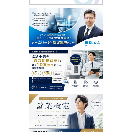
含め、本ソフトウェアまたはサービスの利用者による使
用または誤用に対する責任を一切負いません。この責任
の制約は、当社が、そのような損害の可能性について通
告されていた場合であっても、それが保証、契約、故意
または無意識による不法行為、その他に基づいているか
どうかによらず、直接、間接、付随、結果的、特殊、懲
戒的および懲罰的損害賠償を回避するために適用されま
す。この責任の制約は、損害が、第三者を介したものも
含め、本ソフトウェアまたはサービスの使用または誤用
および依存の結果であるか、本ソフトウェアまたはサー
ビスを使用できないためか、本ソフトウェアまたはサー
ビスの中断、一時停止、終了のいずれかの結果かにかか
わらず、適用されます。この責任の制約は、権利侵害の
防止方法による本質的目的の不履行にかかわらず法律で
許容された最大の範囲で適用されます。
【禁止事項】
利用者は、日本営業協会において以下の行為をすること
はできません。
虚偽の情報を登録し、提供する行為
第三者の著作権、商標権、プライバシー権、肖像権等す
べての法的権利を侵害する行為