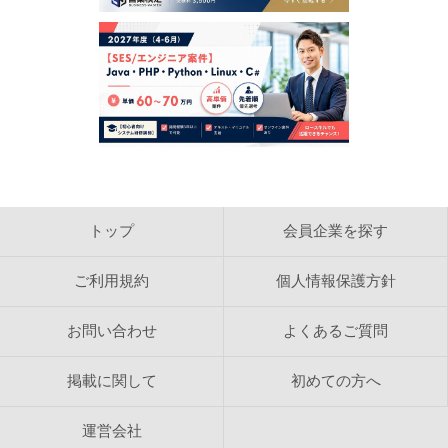
犯罪的行為に結びつく行為
公序良俗に反する行為
反社会的活動に関する行為
法令、公序良俗に反する行為、またはそのおそれのある
行為
日本営業協会で得た情報を利用しての営利を目的とした
情報提供等の行為
日本営業協会の運営の妨げとなる一切の行為
【検索結果の内容】
日本営業協会は、ホームページ内に掲載された求人情報
を自動的に検索し、結果を作成しております。 日本営
トップ
会員企業を探す
業協会は、検索結果として表示される内容に関して、カ
テゴリ分類目的以外の内容確認をおこなっておりませ
ん。 検索結果として表示される情報の正確さ、信頼
ご利用規約
個人情報保護方針
性、完全性、合法性、道徳性、著作権の許諾などについ
て日本営業協会は一切の責任を負いません。
お問い合わせ
よくあるご質問
【著作権】
日本営業協会のレイアウト、デザインおよび構造に関す
掲載に関して
初めての方へ
る著作権は株式会社ビジネスコネクションに帰属しま
す。 日本営業協会のホームページや検索結果ページを
WEBサイトで反映し、検索結果をリフォーマットして
運営会社
表示することは禁じられています。