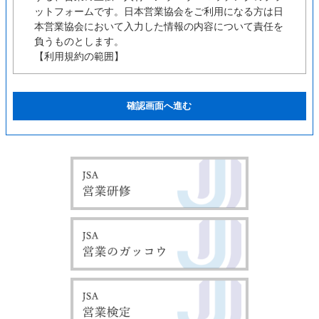
ットフォームです。日本営業協会をご利用になる方は日
本営業協会において入力した情報の内容について責任を
負うものとします。
【利用規約の範囲】
ユーザーの皆様は日本営業協会の利用に関して適用され
る、以下の利用規約を承認するものとします。
【利用規約の変更】
本利用規約は如何なる理由でも通知なしに変更する場合
があります。
【サービスの変更・停止】
当社は、当サイトの全てまたは一部のサービスをいつで
も、変更または停止することができるものとします。サ
ービス変更・停止の際、当社はできうる限りの方法で、
利用者に対してその旨を事前に告知するものとします。
但し、天災などやむを得ぬ場合は事前に告知することな
く、サービスを変更・停止できるものとします。 サー
ビスの変更または停止に伴い、利用者に不利益や損害が
発生した場合、当社は一切の責任を負わないものとしま
す。
【責任の制約】
いかなる状況においても当社は、第三者を介したものも