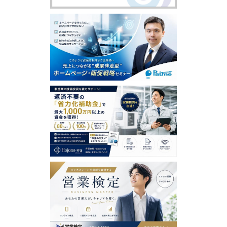
含め、本ソフトウェアまたはサービスの利用者による使
用または誤用に対する責任を一切負いません。この責任
の制約は、当社が、そのような損害の可能性について通
告されていた場合であっても、それが保証、契約、故意
または無意識による不法行為、その他に基づいているか
どうかによらず、直接、間接、付随、結果的、特殊、懲
戒的および懲罰的損害賠償を回避するために適用されま
す。この責任の制約は、損害が、第三者を介したものも
含め、本ソフトウェアまたはサービスの使用または誤用
および依存の結果であるか、本ソフトウェアまたはサー
ビスを使用できないためか、本ソフトウェアまたはサー
ビスの中断、一時停止、終了のいずれかの結果かにかか
わらず、適用されます。この責任の制約は、権利侵害の
防止方法による本質的目的の不履行にかかわらず法律で
許容された最大の範囲で適用されます。
【禁止事項】
利用者は、日本営業協会において以下の行為をすること
はできません。
虚偽の情報を登録し、提供する行為
第三者の著作権、商標権、プライバシー権、肖像権等す
べての法的権利を侵害する行為