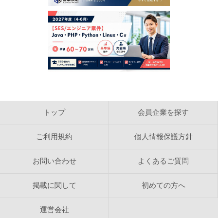
犯罪的行為に結びつく行為
公序良俗に反する行為
反社会的活動に関する行為
法令、公序良俗に反する行為、またはそのおそれのある
行為
日本営業協会で得た情報を利用しての営利を目的とした
情報提供等の行為
日本営業協会の運営の妨げとなる一切の行為
【検索結果の内容】
日本営業協会は、ホームページ内に掲載された求人情報
を自動的に検索し、結果を作成しております。 日本営
トップ
会員企業を探す
業協会は、検索結果として表示される内容に関して、カ
テゴリ分類目的以外の内容確認をおこなっておりませ
ん。 検索結果として表示される情報の正確さ、信頼
ご利用規約
個人情報保護方針
性、完全性、合法性、道徳性、著作権の許諾などについ
て日本営業協会は一切の責任を負いません。
お問い合わせ
よくあるご質問
【著作権】
日本営業協会のレイアウト、デザインおよび構造に関す
掲載に関して
初めての方へ
る著作権は株式会社ビジネスコネクションに帰属しま
す。 日本営業協会のホームページや検索結果ページを
WEBサイトで反映し、検索結果をリフォーマットして
運営会社
表示することは禁じられています。