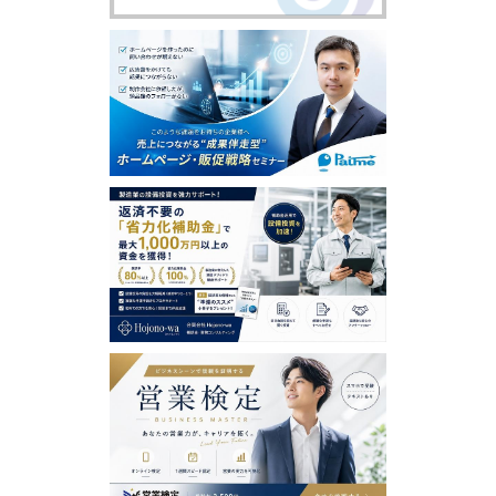
含め、本ソフトウェアまたはサービスの利用者による使
用または誤用に対する責任を一切負いません。この責任
の制約は、当社が、そのような損害の可能性について通
告されていた場合であっても、それが保証、契約、故意
または無意識による不法行為、その他に基づいているか
どうかによらず、直接、間接、付随、結果的、特殊、懲
戒的および懲罰的損害賠償を回避するために適用されま
す。この責任の制約は、損害が、第三者を介したものも
含め、本ソフトウェアまたはサービスの使用または誤用
および依存の結果であるか、本ソフトウェアまたはサー
ビスを使用できないためか、本ソフトウェアまたはサー
ビスの中断、一時停止、終了のいずれかの結果かにかか
わらず、適用されます。この責任の制約は、権利侵害の
防止方法による本質的目的の不履行にかかわらず法律で
許容された最大の範囲で適用されます。
【禁止事項】
利用者は、日本営業協会において以下の行為をすること
はできません。
虚偽の情報を登録し、提供する行為
第三者の著作権、商標権、プライバシー権、肖像権等す
べての法的権利を侵害する行為