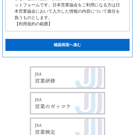
ットフォームです。日本営業協会をご利用になる方は日
本営業協会において入力した情報の内容について責任を
負うものとします。
【利用規約の範囲】
ユーザーの皆様は日本営業協会の利用に関して適用され
る、以下の利用規約を承認するものとします。
【利用規約の変更】
本利用規約は如何なる理由でも通知なしに変更する場合
があります。
【サービスの変更・停止】
当社は、当サイトの全てまたは一部のサービスをいつで
も、変更または停止することができるものとします。サ
ービス変更・停止の際、当社はできうる限りの方法で、
利用者に対してその旨を事前に告知するものとします。
但し、天災などやむを得ぬ場合は事前に告知することな
く、サービスを変更・停止できるものとします。 サー
ビスの変更または停止に伴い、利用者に不利益や損害が
発生した場合、当社は一切の責任を負わないものとしま
す。
【責任の制約】
いかなる状況においても当社は、第三者を介したものも