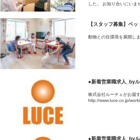
した。 お知り合いにいま
【スタッフ募集】ペット共
動物との住環境を展開しま
●新着営業職求人_byルー
株式会社ルーチェがお届
http://www.luce.co.jp/work
●新着営業職求人_byル